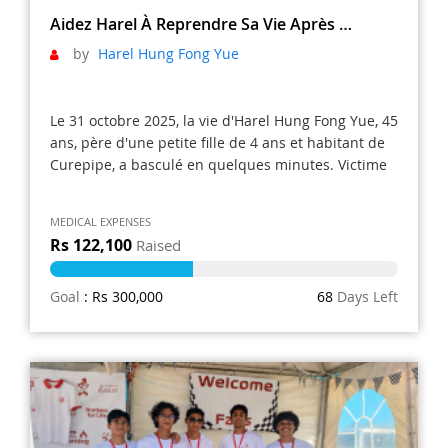
Aidez Harel À Reprendre Sa Vie Après Un AVC
by
Harel Hung Fong Yue
Le 31 octobre 2025, la vie d'Harel Hung Fong Yue, 45
ans, père d'une petite fille de 4 ans et habitant de
Curepipe, a basculé en quelques minutes. Victime
d'un AVC hémorragique du tronc cérébral, il a été
frappé par une hémorragie située dans une zone
MEDICAL EXPENSES
inopérable. Les médecins n'avaient aucune
41%
Rs 122,100
Raised
intervention possible : il fallait attendre que
l'hémorragie se résorbe naturellement et espérer
que le cerveau puisse peu à peu se reconstruire.
Goal
: Rs 300,000
68
Days Left
Aujourd'hui, après des mois de combat, Harel
poursuit sa rééducation avec une détermination
remarquable. Mais le chemin est encore très long.
Son côté droit a été lourdement atteint. Droitier, il a
dû apprendre à accomplir les gestes les plus
simples avec sa main gauche. Trois semaines