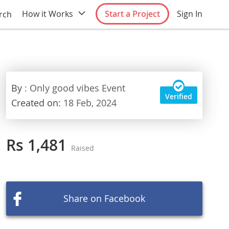
How it Works
Start a Project
Sign In
rch
By
: Only good vibes Event
Verified
Created on:
18 Feb, 2024
Rs 1,481
Raised
Share on Facebook