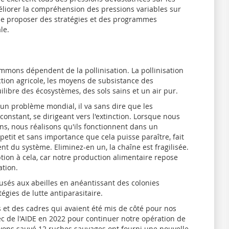
éliorer la compréhension des pressions variables sur
 de proposer des stratégies et des programmes
le.
mmons dépendent de la pollinisation. La pollinisation
ction agricole, les moyens de subsistance des
uilibre des écosystèmes, des sols sains et un air pur.
 un problème mondial, il va sans dire que les
onstant, se dirigeant vers l'extinction. Lorsque nous
s, nous réalisons qu'ils fonctionnent dans un
petit et sans importance que cela puisse paraître, fait
t du système. Eliminez-en un, la chaîne est fragilisée.
tion à cela, car notre production alimentaire repose
ation.
sés aux abeilles en anéantissant des colonies
égies de lutte antiparasitaire.
et des cadres qui avaient été mis de côté pour nos
ec de l'AIDE en 2022 pour continuer notre opération de
 avons sauvé 12 ruches sauvages ont fourni une nouvelle