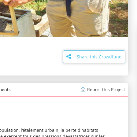
Skip
to
the
Share this Crowdfund
beginning
of
the
images
gallery
ents
Report this Project
population, l'étalement urbain, la perte d'habitats
ue exercent tous des pressions dévastatrices sur les