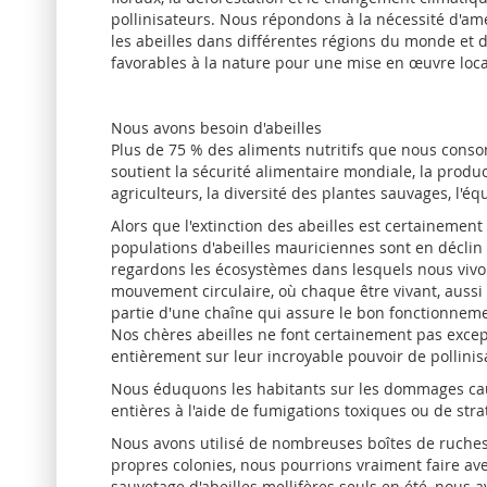
pollinisateurs. Nous répondons à la nécessité d'am
les abeilles dans différentes régions du monde et
favorables à la nature pour une mise en œuvre loca
Nous avons besoin d'abeilles
Plus de 75 % des aliments nutritifs que nous conso
soutient la sécurité alimentaire mondiale, la produ
agriculteurs, la diversité des plantes sauvages, l'éq
Alors que l'extinction des abeilles est certainement
populations d'abeilles mauriciennes sont en déclin c
regardons les écosystèmes dans lesquels nous vivon
mouvement circulaire, où chaque être vivant, aussi 
partie d'une chaîne qui assure le bon fonctionnemen
Nos chères abeilles ne font certainement pas excep
entièrement sur leur incroyable pouvoir de pollinis
Nous éduquons les habitants sur les dommages cau
entières à l'aide de fumigations toxiques ou de strat
Nous avons utilisé de nombreuses boîtes de ruches 
propres colonies, nous pourrions vraiment faire av
sauvetage d'abeilles mellifères seuls en été, nous