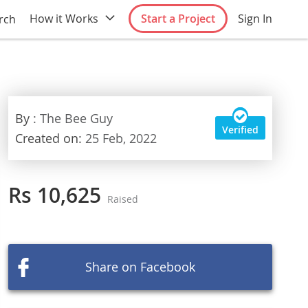
How it Works
Start a Project
Sign In
rch
By
: The Bee Guy
Verified
Created on:
25 Feb, 2022
Rs 10,625
Raised
Share on Facebook