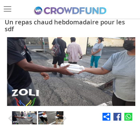
Un repas chaud hebdomadaire pour les
sdf
Skip
to
the
end
of
the
images
gallery
Skip
to