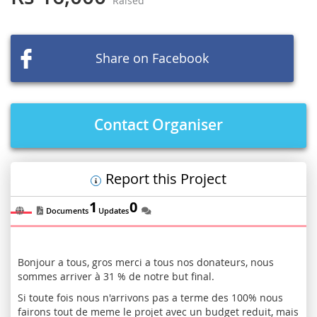
Raised
beginning
of
the
images
Share on Facebook
gallery
Contact Organiser
Report this Project
1
0
Documents
Updates
Bonjour a tous, gros merci a tous nos donateurs, nous
sommes arriver à 31 % de notre but final.
Si toute fois nous n'arrivons pas a terme des 100% nous
fairons tout de meme le projet avec un budget reduit, mais