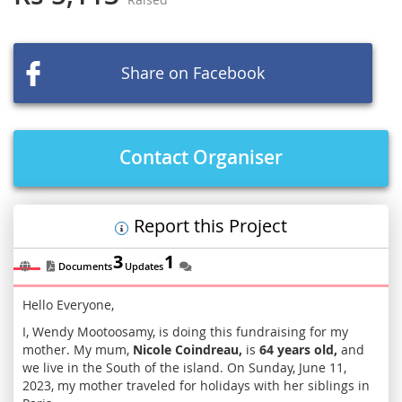
beginning
of
the
images
Share on Facebook
gallery
Contact Organiser
Report this Project
3
1
Documents
Updates
Hello Everyone,
I, Wendy Mootoosamy, is doing this fundraising for my
mother. My mum,
Nicole Coindreau,
is
64 years old,
and
we live in the South of the island. On Sunday, June 11,
2023, my mother traveled for holidays with her siblings in