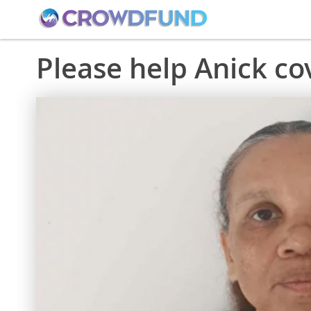
Please help Anick co
Skip
to
the
end
of
the
images
gallery