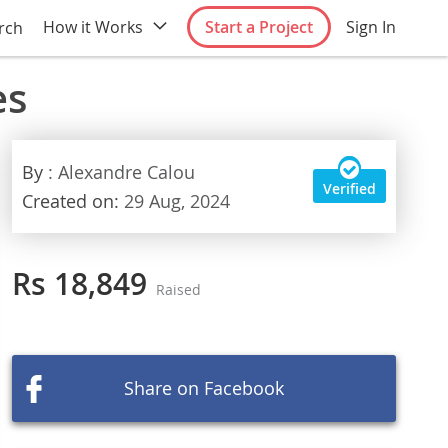
How it Works
Start a Project
Sign In
rch
es
By
: Alexandre Calou
Verified
Created on:
29 Aug, 2024
Rs 18,849
Raised
Share on Facebook