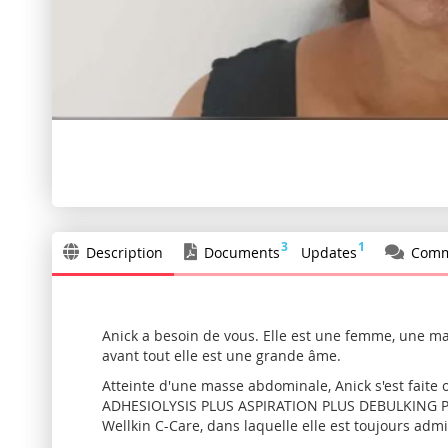
Skip
to
the
beginning
of
the
3
1
Description
Documents
Updates
Comm
images
gallery
Anick a besoin de vous. Elle est une femme, une m
avant tout elle est une grande âme.
Atteinte d'une masse abdominale, Anick s'est fai
ADHESIOLYSIS PLUS ASPIRATION PLUS DEBULKING PLUS
Wellkin C-Care, dans laquelle elle est toujours adm