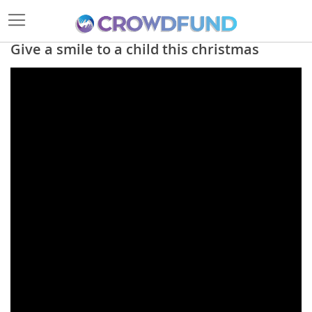
Give a smile to a child this christmas
Skip
to
the
end
of
the
images
gallery